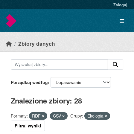
Skip to main content
Zaloguj
Zbiory danych
Porządkuj według
Znalezione zbiory: 28
Formaty:
RDF
CSV
Grupy:
Ekologia
Filtruj wyniki