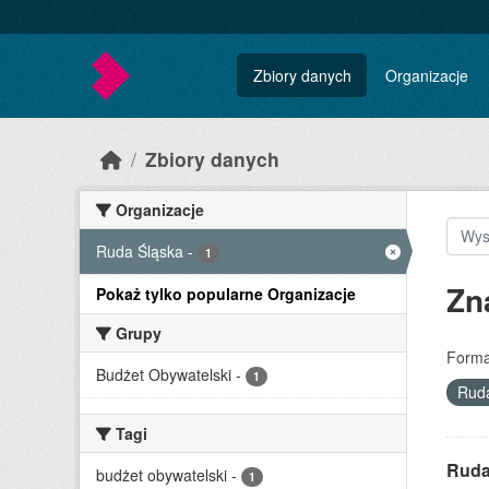
Skip to main content
Zbiory danych
Organizacje
Zbiory danych
Organizacje
Ruda Śląska
-
1
Zn
Pokaż tylko popularne Organizacje
Grupy
Forma
Budżet Obywatelski
-
1
Rud
Tagi
Ruda 
budżet obywatelski
-
1