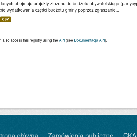
 danych obejmuje projekty złożone do budżetu obywatelskiego (partyc
bie wydatkowania części budżetu gminy poprzez zgłaszanie...
CSV
 also access this registry using the
API
(see
Dokumentacja API
).
trona główna
Zamówienia publiczne
CKA