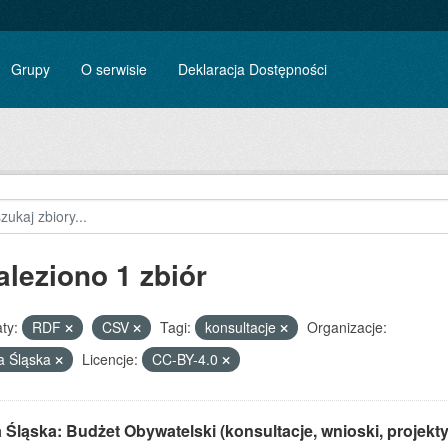
Grupy
O serwisie
Deklaracja Dostępności
aleziono 1 zbiór
ty:
RDF
CSV
Tagi:
konsultacje
Organizacje:
a Śląska
Licencje:
CC-BY-4.0
Śląska: Budżet Obywatelski (konsultacje, wnioski, projekty