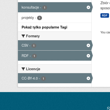
Zbiór
konsultacje
-
sposo
1
RDF
projekty
-
1
Pokaż tylko popularne Tagi
You can
Formaty
CSV
-
1
RDF
-
1
Licencje
CC-BY-4.0
-
1
S