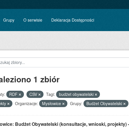
Grupy
O serwisie
Deklaracja Dostępności
aleziono 1 zbiór
ty:
RDF
CSV
Tagi:
budżet obywatelski
ekty
Organizacje:
Mysłowice
Grupy:
Budżet Obywatelski
wice: Budżet Obywatelski (konsultacje, wnioski, projekty) 