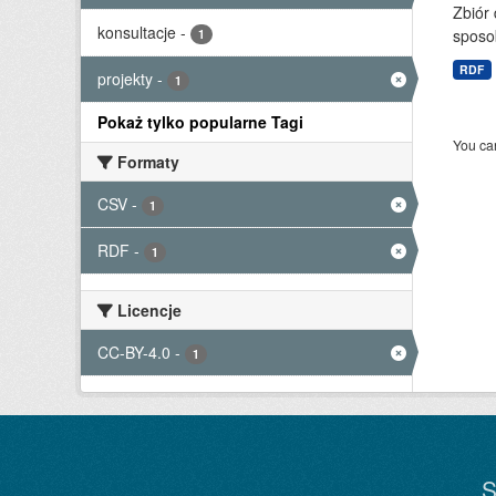
Zbiór
konsultacje
-
sposo
1
RDF
projekty
-
1
Pokaż tylko popularne Tagi
You can
Formaty
CSV
-
1
RDF
-
1
Licencje
CC-BY-4.0
-
1
S