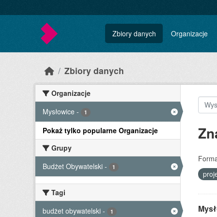
Skip to main content
Zbiory danych
Organizacje
Zbiory danych
Organizacje
Mysłowice
-
1
Zn
Pokaż tylko popularne Organizacje
Grupy
Forma
Budżet Obywatelski
-
1
proj
Tagi
Mysło
budżet obywatelski
-
1