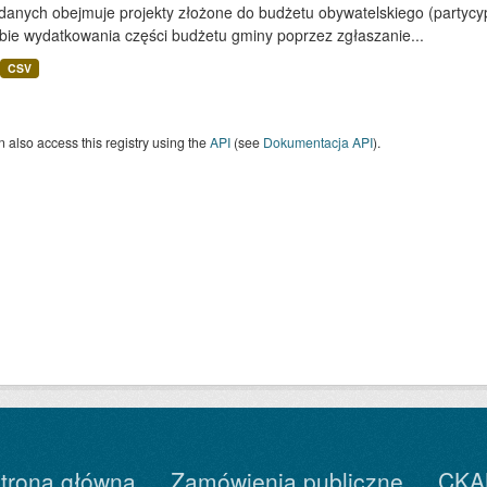
 danych obejmuje projekty złożone do budżetu obywatelskiego (partyc
bie wydatkowania części budżetu gminy poprzez zgłaszanie...
CSV
 also access this registry using the
API
(see
Dokumentacja API
).
trona główna
Zamówienia publiczne
CKA