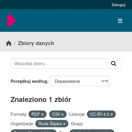
Skip to main content
Zaloguj
Zbiory danych
Porządkuj według
Znaleziono 1 zbiór
Formaty:
RDF
CSV
Licencje:
CC-BY-4.0
Organizacje:
Ruda Śląska
Grupy: