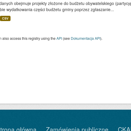
 danych obejmuje projekty złożone do budżetu obywatelskiego (partyc
bie wydatkowania części budżetu gminy poprzez zgłaszanie...
CSV
 also access this registry using the
API
(see
Dokumentacja API
).
trona główna
Zamówienia publiczne
CKA