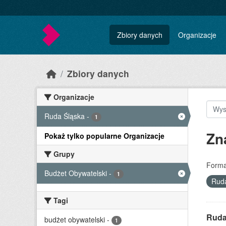
Skip to main content
Zbiory danych
Organizacje
Zbiory danych
Organizacje
Ruda Śląska
-
1
Zn
Pokaż tylko popularne Organizacje
Grupy
Forma
Budżet Obywatelski
-
1
Rud
Tagi
Ruda 
budżet obywatelski
-
1