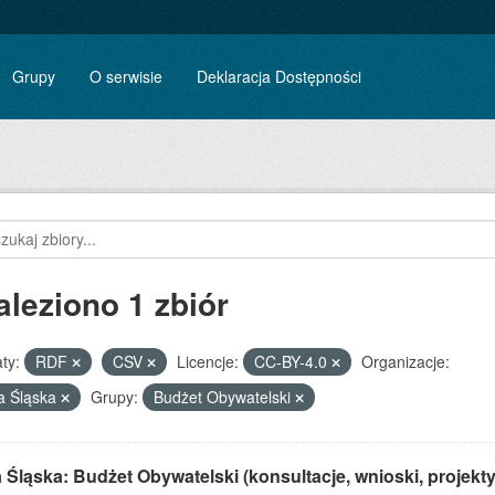
Grupy
O serwisie
Deklaracja Dostępności
aleziono 1 zbiór
ty:
RDF
CSV
Licencje:
CC-BY-4.0
Organizacje:
a Śląska
Grupy:
Budżet Obywatelski
Śląska: Budżet Obywatelski (konsultacje, wnioski, projekty