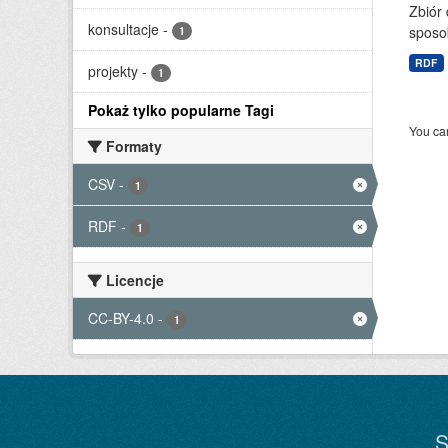
Zbiór
konsultacje
-
sposo
1
RDF
projekty
-
1
Pokaż tylko popularne Tagi
You can
Formaty
CSV
-
1
RDF
-
1
Licencje
CC-BY-4.0
-
1
S