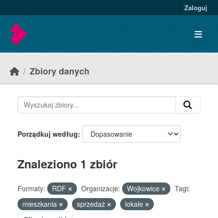
Skip to main content
Zaloguj
Zbiory danych
Porządkuj według
Znaleziono 1 zbiór
Formaty:
RDF
Organizacje:
Wojkowice
Tagi:
mieszkania
sprzedaż
lokale