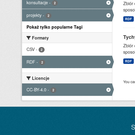
konsultacje
-
Zbiór
2
sposo
projekty
-
2
RDF
Pokaż tylko popularne Tagi
Tychy
Formaty
Zbiór
CSV
-
2
sposo
RDF
-
RDF
2
Licencje
You can
CC-BY-4.0
-
2
S