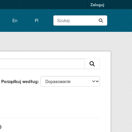
Zaloguj
En
Pl
Porządkuj według
0