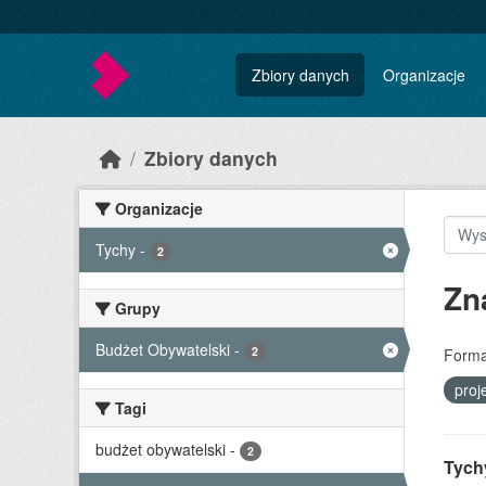
Skip to main content
Zbiory danych
Organizacje
Zbiory danych
Organizacje
Tychy
-
2
Zn
Grupy
Budżet Obywatelski
-
2
Forma
proj
Tagi
budżet obywatelski
-
2
Tychy