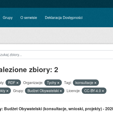
Grupy
O serwisie
Deklaracja Dostępności
alezione zbiory: 2
ty:
RDF
Organizacje:
Tychy
Tagi:
konsultacje
ekty
Grupy:
Budżet Obywatelski
Licencje:
CC-BY-4.0
: Budżet Obywatelski (konsultacje, wnioski, projekty) - 202