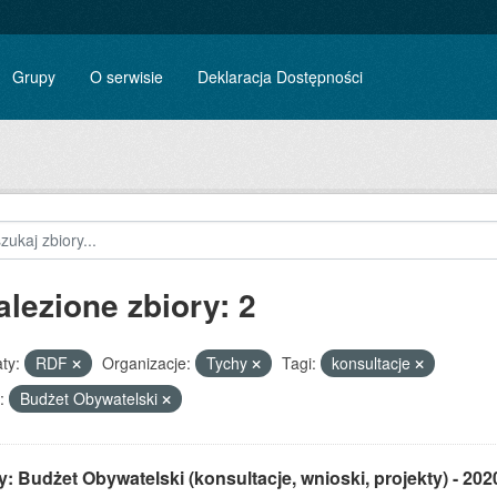
Grupy
O serwisie
Deklaracja Dostępności
alezione zbiory: 2
ty:
RDF
Organizacje:
Tychy
Tagi:
konsultacje
:
Budżet Obywatelski
: Budżet Obywatelski (konsultacje, wnioski, projekty) - 202