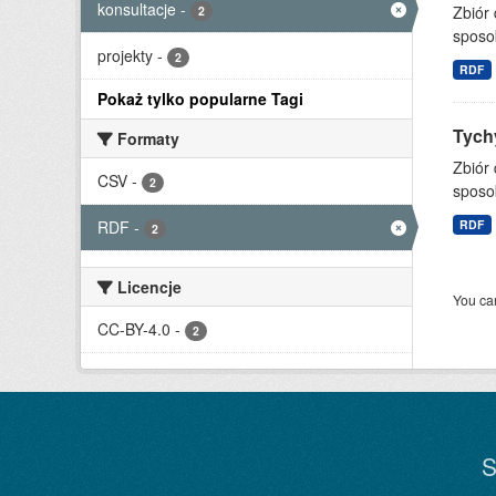
konsultacje
-
Zbiór
2
sposo
projekty
-
2
RDF
Pokaż tylko popularne Tagi
Tychy
Formaty
Zbiór
CSV
-
2
sposo
RDF
-
RDF
2
Licencje
You can
CC-BY-4.0
-
2
S