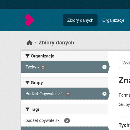
Skip to main content
Zbiory danych
Organizacje
Zbiory danych
Organizacje
Tychy
-
2
Zn
Grupy
Budżet Obywatelski
-
2
Forma
Grupy
Tagi
budżet obywatelski
-
2
Tychy