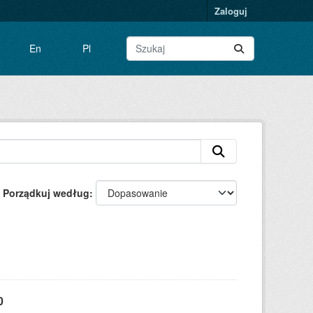
Zaloguj
En
Pl
Porządkuj według
0