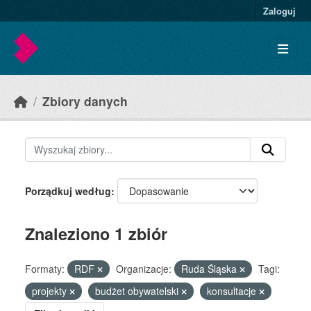
Skip to main content
Zaloguj
Zbiory danych
Porządkuj według
Znaleziono 1 zbiór
Formaty:
RDF
Organizacje:
Ruda Śląska
Tagi:
projekty
budżet obywatelski
konsultacje