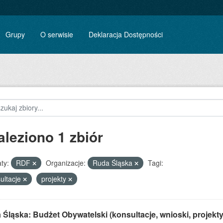
Grupy
O serwisie
Deklaracja Dostępności
aleziono 1 zbiór
ty:
RDF
Organizacje:
Ruda Śląska
Tagi:
ultacje
projekty
Śląska: Budżet Obywatelski (konsultacje, wnioski, projekty