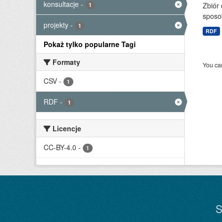
konsultacje
-
Zbiór
1
sposo
projekty
-
1
RDF
Pokaż tylko popularne Tagi
Formaty
You can
CSV
-
1
RDF
-
1
Licencje
CC-BY-4.0
-
1
S