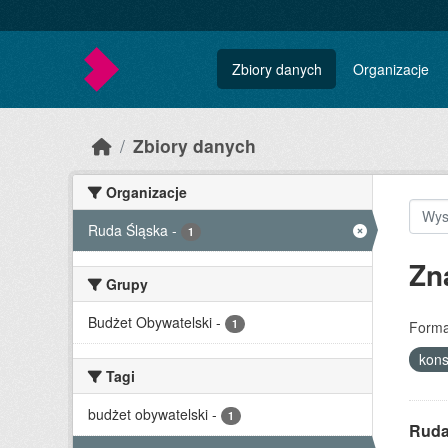
Skip to main content
Zbiory danych
Organizacje
Zbiory danych
Organizacje
Ruda Śląska
-
1
Zn
Grupy
Budżet Obywatelski
-
1
Forma
kons
Tagi
budżet obywatelski
-
1
Ruda 