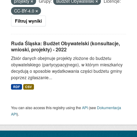
projekty
Grupy:
Budżet Obywatelski
Licencje:
CC-BY-4.0
Filtruj wyniki
Ruda Śląska: Budżet Obywatelski (konsultacje,
wnioski, projekty) - 2022
Zbiór danych obejmuje projekty złożone do budżetu
obywatelskiego (partycypacyjnego), w którym mieszkańcy
decydują o sposobie wydatkowania części budżetu gminy
poprzez zgłaszanie...
RDF
CSV
You can also access this registry using the
API
(see
Dokumentacja
API
).