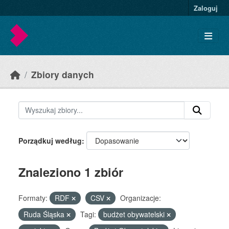
Skip to main content
Zaloguj
Zbiory danych
Porządkuj według
Znaleziono 1 zbiór
Formaty:
RDF
CSV
Organizacje:
Ruda Śląska
Tagi:
budżet obywatelski