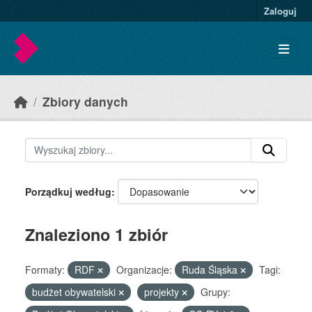
Skip to main content
Zaloguj
Zbiory danych
Porządkuj według
Znaleziono 1 zbiór
Formaty:
RDF
Organizacje:
Ruda Śląska
Tagi:
budżet obywatelski
projekty
Grupy: