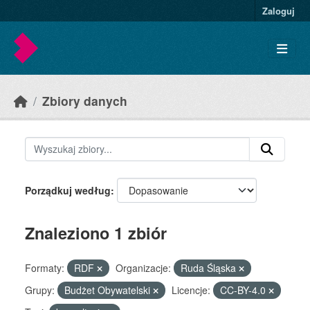
Skip to main content
Zaloguj
Zbiory danych
Porządkuj według
Znaleziono 1 zbiór
Formaty:
RDF
Organizacje:
Ruda Śląska
Grupy:
Budżet Obywatelski
Licencje:
CC-BY-4.0