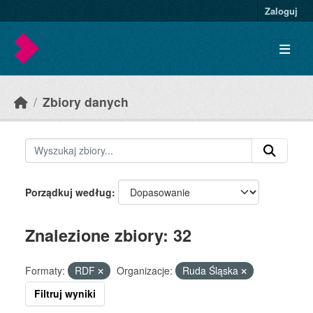
Skip to main content
Zaloguj
Zbiory danych
Porządkuj według
Znalezione zbiory: 32
Formaty:
RDF
Organizacje:
Ruda Śląska
Filtruj wyniki