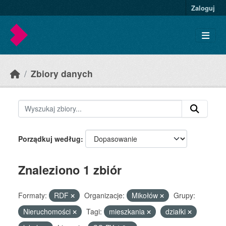
Skip to main content
Zaloguj
Zbiory danych
Porządkuj według
Znaleziono 1 zbiór
Formaty:
RDF
Organizacje:
Mikołów
Grupy:
Nieruchomości
Tagi:
mieszkania
działki