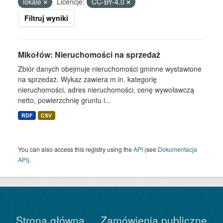
lokale
Licencje:
CC-BY-4.0
Filtruj wyniki
Mikołów: Nieruchomości na sprzedaż
Zbiór danych obejmuje nieruchomości gminne wystawione
na sprzedaż. Wykaz zawiera m.in. kategorię
nieruchomości, adres nieruchomości, cenę wywoławczą
netto, powierzchnię gruntu i...
RDF
CSV
You can also access this registry using the
API
(see
Dokumentacja
API
).
Strona główna
Zamówienia publiczne