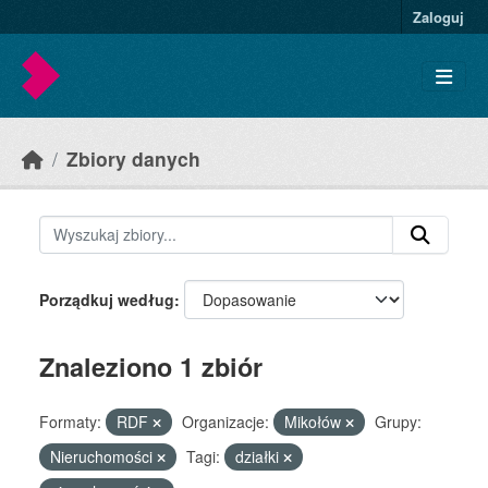
Skip to main content
Zaloguj
Zbiory danych
Porządkuj według
Znaleziono 1 zbiór
Formaty:
RDF
Organizacje:
Mikołów
Grupy:
Nieruchomości
Tagi:
działki