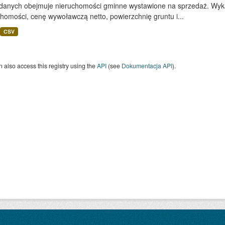
 danych obejmuje nieruchomości gminne wystawione na sprzedaż. Wykaz
homości, cenę wywoławczą netto, powierzchnię gruntu i...
CSV
 also access this registry using the
API
(see
Dokumentacja API
).