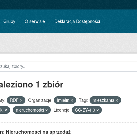
Grupy
O serwisie
Deklaracja Dostępności
aleziono 1 zbiór
ty:
RDF
Organizacje:
Imielin
Tagi:
mieszkania
łki
nieruchomości
Licencje:
CC-BY-4.0
lin: Nieruchomości na sprzedaż