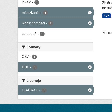
lokale
-
Zbiór
1
nieruc
mieszkania
-
1
RDF
nieruchomości
-
1
You can
sprzedaż
-
1
Formaty
CSV
-
1
RDF
-
1
Licencje
CC-BY-4.0
-
1