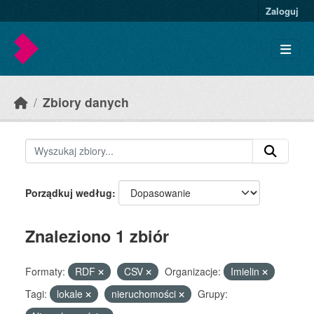
Skip to main content
Zaloguj
Zbiory danych
Porządkuj według
Znaleziono 1 zbiór
Formaty:
RDF
CSV
Organizacje:
Imielin
Tagi:
lokale
nieruchomości
Grupy: