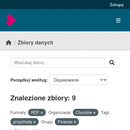
Skip to main content
Zaloguj
Zbiory danych
Porządkuj według
Znalezione zbiory: 9
Formaty:
RDF
Organizacje:
Chorzów
Tagi:
przychody
Grupy:
Finanse