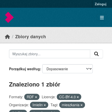
Skip to main content
Zaloguj
Zbiory danych
Porządkuj według
Znaleziono 1 zbiór
Formaty:
RDF
Licencje:
CC-BY-4.0
Organizacje:
Imielin
Tagi:
mieszkania