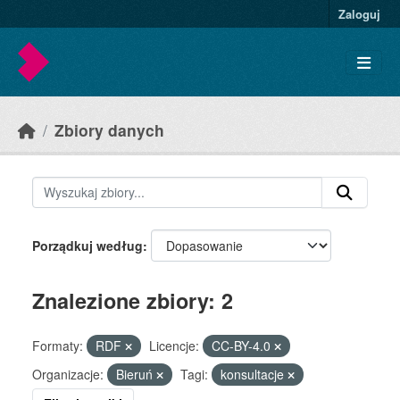
Skip to main content
Zaloguj
Zbiory danych
Porządkuj według
Znalezione zbiory: 2
Formaty:
RDF
Licencje:
CC-BY-4.0
Organizacje:
Bieruń
Tagi:
konsultacje