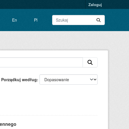
Zaloguj
En
Pl
Porządkuj według
zennego