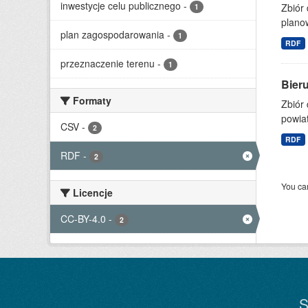
inwestycje celu publicznego
-
Zbiór
1
planow
plan zagospodarowania
-
1
RDF
przeznaczenie terenu
-
1
Bieru
Formaty
Zbiór 
powia
CSV
-
2
RDF
RDF
-
2
You can
Licencje
CC-BY-4.0
-
2
S