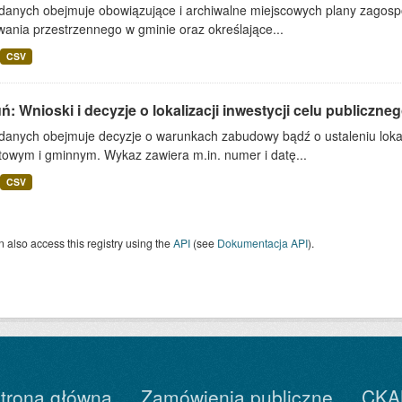
 danych obejmuje obowiązujące i archiwalne miejscowych plany zagos
ania przestrzennego w gminie oraz określające...
CSV
ń: Wnioski i decyzje o lokalizacji inwestycji celu publiczneg
danych obejmuje decyzje o warunkach zabudowy bądź o ustaleniu lokali
towym i gminnym. Wykaz zawiera m.in. numer i datę...
CSV
 also access this registry using the
API
(see
Dokumentacja API
).
trona główna
Zamówienia publiczne
CKA