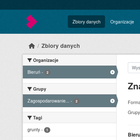
Skip to main content
Zbiory danych
Organizacje
Zbiory danych
Organizacje
Bieruń
-
2
Zn
Grupy
Zagospodarowanie...
-
2
Forma
Grupy
Tagi
grunty
-
1
Bier