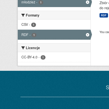
młodzież
-
Zbiór
1
do rej
Formaty
RDF
CSV
-
1
You can
RDF
-
1
Licencje
CC-BY-4.0
-
1
S