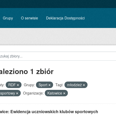
Grupy
O serwisie
Deklaracja Dostępności
aleziono 1 zbiór
ty:
RDF
Grupy:
Sport
Tagi:
młodzież
 sportowy
Organizacje:
Katowice
wice: Ewidencja uczniowskich klubów sportowych