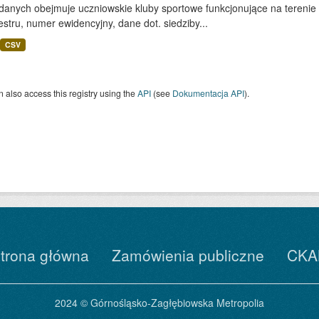
 danych obejmuje uczniowskie kluby sportowe funkcjonujące na terenie
estru, numer ewidencyjny, dane dot. siedziby...
CSV
 also access this registry using the
API
(see
Dokumentacja API
).
trona główna
Zamówienia publiczne
CKA
2024 © Górnośląsko-Zagłębiowska Metropolia