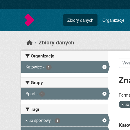
Skip to main content
Zbiory danych
Organizacje
Zbiory danych
Organizacje
Katowice
-
1
Zn
Grupy
Sport
-
1
Forma
klub
Tagi
klub sportowy
-
1
Kato