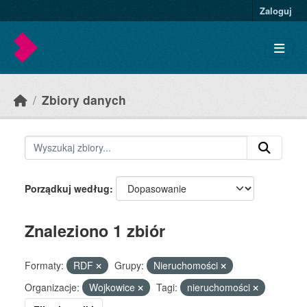
Skip to main content
Zaloguj
Zbiory danych
Porządkuj według
Znaleziono 1 zbiór
Formaty:
RDF
Grupy:
Nieruchomości
Organizacje:
Wojkowice
Tagi:
nieruchomości