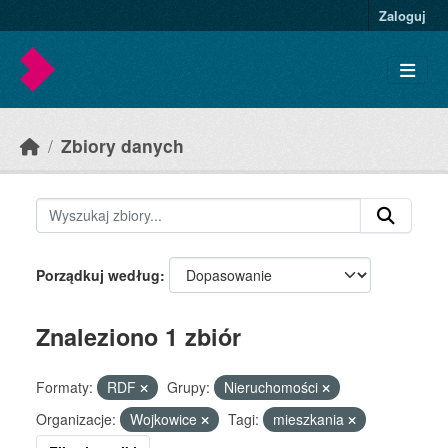
Skip to main content
Zaloguj
Zbiory danych
Porządkuj według
Znaleziono 1 zbiór
Formaty:
RDF
Grupy:
Nieruchomości
Organizacje:
Wojkowice
Tagi:
mieszkania