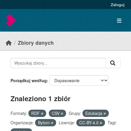
Skip to main content
Zaloguj
Zbiory danych
Porządkuj według
Znaleziono 1 zbiór
Formaty:
RDF
CSV
Grupy:
Edukacja
Organizacje:
Bytom
Licencje:
CC-BY-4.0
Tagi: