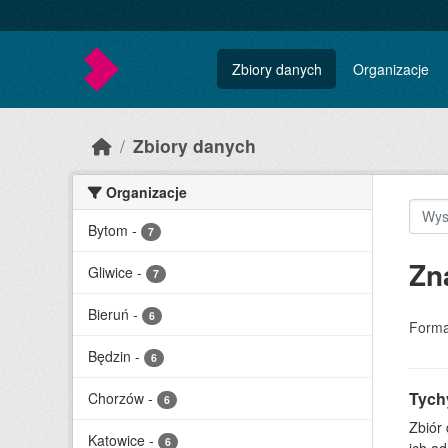
Skip to main content
Zbiory danych
Organizacje
Zbiory danych
Organizacje
Bytom
-
7
Zn
Gliwice
-
7
Bieruń
-
6
Forma
Będzin
-
6
Tychy
Chorzów
-
6
Zbiór
Katowice
-
6