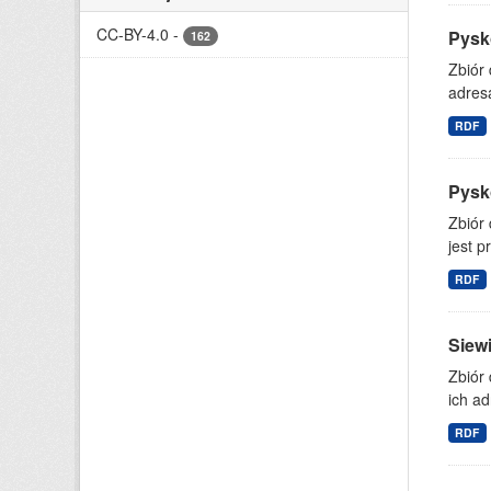
CC-BY-4.0
-
Pysk
162
Zbiór
adresa
RDF
Pysko
Zbiór
jest p
RDF
Siewi
Zbiór
ich ad
RDF