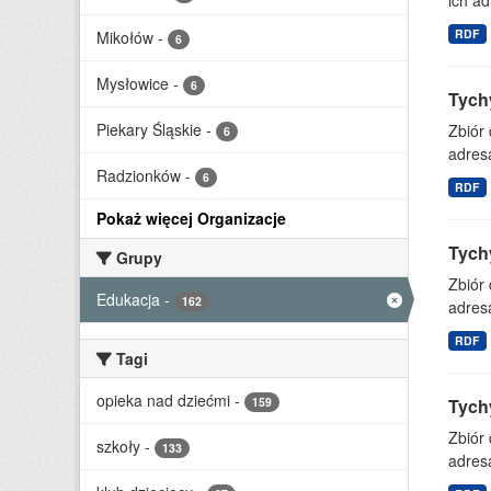
ich ad
RDF
Mikołów
-
6
Mysłowice
-
6
Tychy
Piekary Śląskie
-
Zbiór
6
adresa
Radzionków
-
6
RDF
Pokaż więcej Organizacje
Tychy
Grupy
Zbiór
Edukacja
-
162
adresa
RDF
Tagi
opieka nad dziećmi
-
159
Tychy
Zbiór
szkoły
-
133
adresa