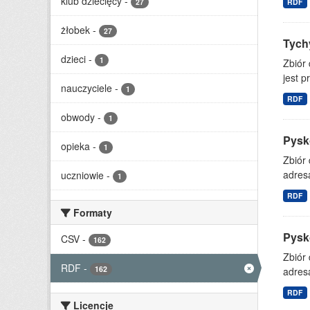
klub dziecięcy
-
27
RDF
żłobek
-
27
Tychy
dzieci
-
1
Zbiór
jest p
nauczyciele
-
1
RDF
obwody
-
1
Pysk
opieka
-
1
Zbiór
adresa
uczniowie
-
1
RDF
Formaty
Pysko
CSV
-
162
Zbiór
RDF
-
162
adresa
RDF
Licencje