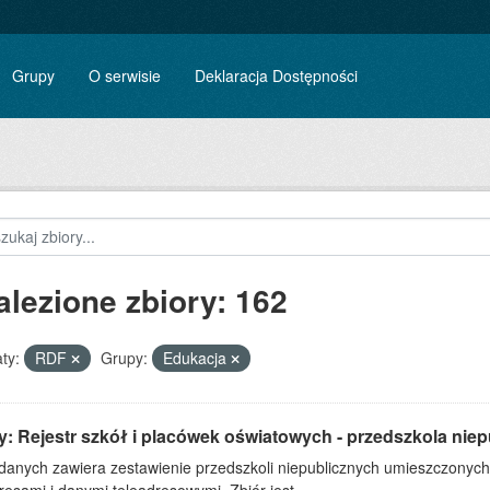
Grupy
O serwisie
Deklaracja Dostępności
alezione zbiory: 162
ty:
RDF
Grupy:
Edukacja
: Rejestr szkół i placówek oświatowych - przedszkola niep
 danych zawiera zestawienie przedszkoli niepublicznych umieszczonych