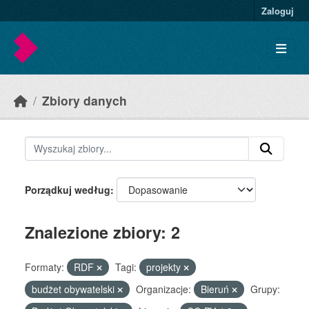
Skip to main content
Zaloguj
Zbiory danych
Porządkuj według
Znalezione zbiory: 2
Formaty:
RDF
Tagi:
projekty
budżet obywatelski
Organizacje:
Bieruń
Grupy: