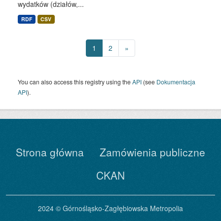
wydatków (działów,...
RDF
CSV
1
2
»
You can also access this registry using the
API
(see
Dokumentacja
API
).
Strona główna
Zamówienia publiczne
CKAN
2024 © Górnośląsko-Zagłębiowska Metropolia