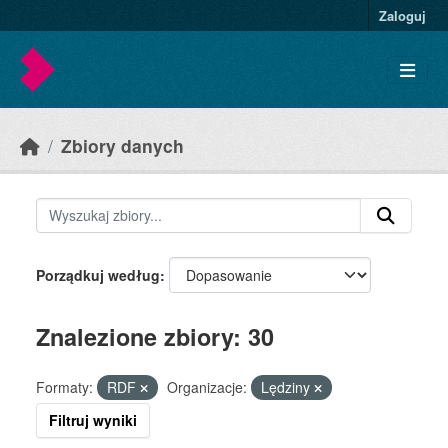
Skip to main content
Zaloguj
Zbiory danych
Porządkuj według
Znalezione zbiory: 30
Formaty:
RDF
Organizacje:
Lędziny
Filtruj wyniki