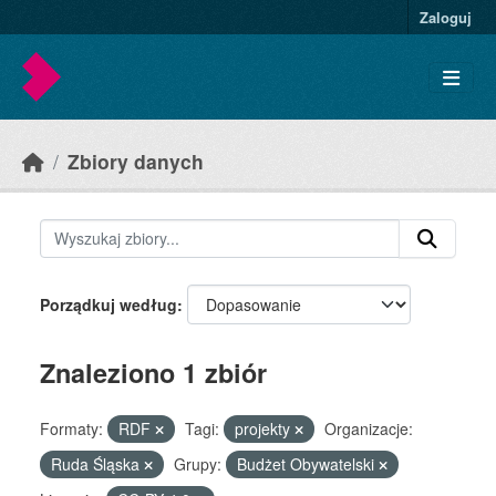
Skip to main content
Zaloguj
Zbiory danych
Porządkuj według
Znaleziono 1 zbiór
Formaty:
RDF
Tagi:
projekty
Organizacje:
Ruda Śląska
Grupy:
Budżet Obywatelski