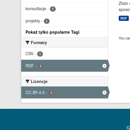
Zbiór
konsultacje
-
sposo
1
RDF
projekty
-
1
Pokaż tylko popularne Tagi
You can
Formaty
CSV
-
1
RDF
-
1
Licencje
CC-BY-4.0
-
1
S