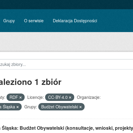
Grupy
O serwisie
Deklaracja Dostępności
aleziono 1 zbiór
ty:
RDF
Licencje:
CC-BY-4.0
Organizacje:
a Śląska
Grupy:
Budżet Obywatelski
Śląska: Budżet Obywatelski (konsultacje, wnioski, projekty