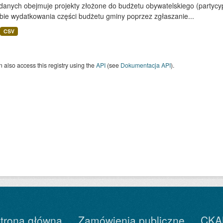
 danych obejmuje projekty złożone do budżetu obywatelskiego (partyc
bie wydatkowania części budżetu gminy poprzez zgłaszanie...
CSV
 also access this registry using the
API
(see
Dokumentacja API
).
trona główna
Zamówienia publiczne
CKA