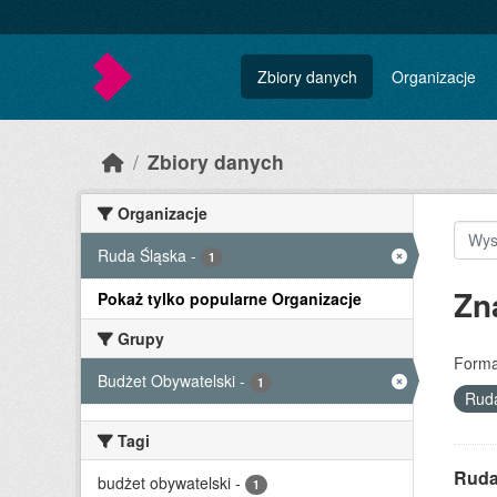
Skip to main content
Zbiory danych
Organizacje
Zbiory danych
Organizacje
Ruda Śląska
-
1
Zn
Pokaż tylko popularne Organizacje
Grupy
Forma
Budżet Obywatelski
-
1
Rud
Tagi
Ruda 
budżet obywatelski
-
1