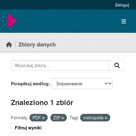
Skip to main content
Zaloguj
Zbiory danych
Porządkuj według
Znaleziono 1 zbiór
Formaty:
PDF
ZIP
Tagi:
metropolia
Filtruj wyniki