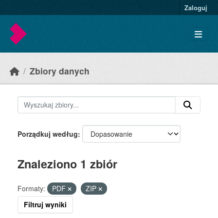
Skip to main content
Zaloguj
Zbiory danych
Porządkuj według
Znaleziono 1 zbiór
Formaty:
PDF
ZIP
Filtruj wyniki