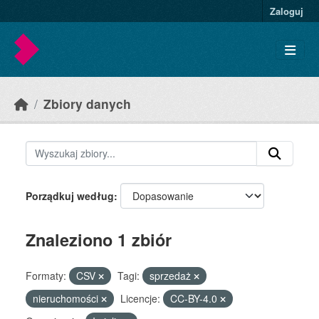
Skip to main content
Zaloguj
Zbiory danych
Porządkuj według
Znaleziono 1 zbiór
Formaty:
CSV
Tagi:
sprzedaż
nieruchomości
Licencje:
CC-BY-4.0