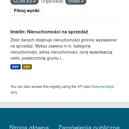
CC-BY-4.0
Organizacje:
Imielin
Filtruj wyniki
Imielin: Nieruchomości na sprzedaż
Zbiór danych obejmuje nieruchomości gminne wystawione
na sprzedaż. Wykaz zawiera m.in. kategorię
nieruchomości, adres nieruchomości, cenę wywoławczą
netto, powierzchnię gruntu i...
RDF
CSV
You can also access this registry using the
API
(see
Dokumentacja
API
).
Strona główna
Zamówienia publiczne