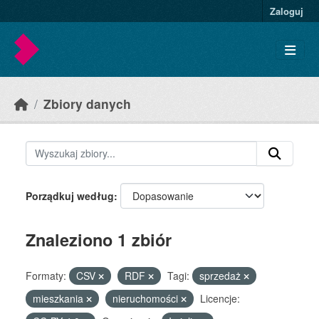
Skip to main content
Zaloguj
Zbiory danych
Porządkuj według
Znaleziono 1 zbiór
Formaty:
CSV
RDF
Tagi:
sprzedaż
mieszkania
nieruchomości
Licencje: