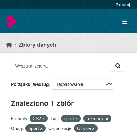
Skip to main content
Zaloguj
Zbiory danych
Porządkuj według
Znaleziono 1 zbiór
Formaty:
CSV
Tagi:
sport
rekreacja
Grupy:
Sport
Organizacje:
Gliwice