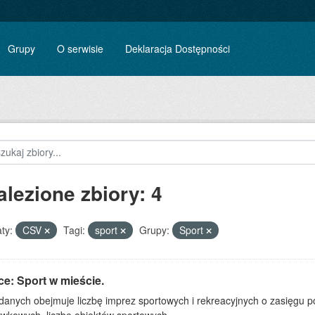
Grupy
O serwisie
Deklaracja Dostępności
alezione zbiory: 4
ty:
CSV
Tagi:
sport
Grupy:
Sport
ce: Sport w mieście.
 danych obejmuje liczbę imprez sportowych i rekreacyjnych o zasięgu 