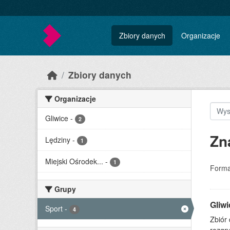
Skip to main content
Zbiory danych
Organizacje
Zbiory danych
Organizacje
Gliwice
-
2
Zn
Lędziny
-
1
Miejski Ośrodek...
-
1
Forma
Grupy
Gliwi
Sport
-
4
Zbiór