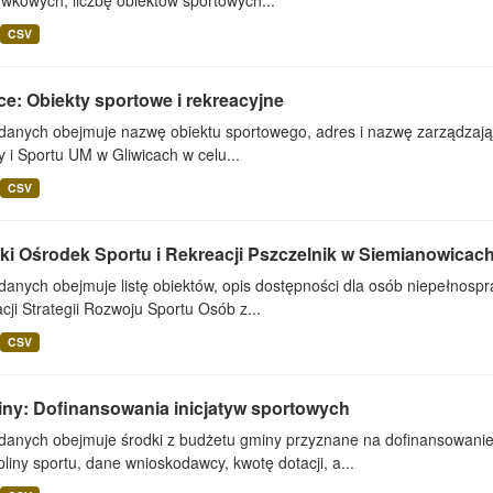
wkowych, liczbę obiektów sportowych...
CSV
ce: Obiekty sportowe i rekreacyjne
 danych obejmuje nazwę obiektu sportowego, adres i nazwę zarządzają
y i Sportu UM w Gliwicach w celu...
CSV
ki Ośrodek Sportu i Rekreacji Pszczelnik w Siemianowicach 
danych obejmuje listę obiektów, opis dostępności dla osób niepełnosp
acji Strategii Rozwoju Sportu Osób z...
CSV
iny: Dofinansowania inicjatyw sportowych
 danych obejmuje środki z budżetu gminy przyznane na dofinansowanie
liny sportu, dane wnioskodawcy, kwotę dotacji, a...