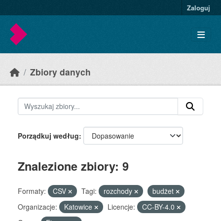
Skip to main content
Zaloguj
Zbiory danych
Porządkuj według
Znalezione zbiory: 9
Formaty:
CSV
Tagi:
rozchody
budżet
Organizacje:
Katowice
Licencje:
CC-BY-4.0