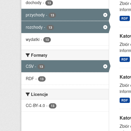
dochody
-
Zbiór
13
inform
przychody
-
13
RDF
rozchody
-
13
Kato
wydatki
-
13
Zbiór
inform
Formaty
RDF
CSV
-
13
Kato
RDF
-
13
Zbiór
inform
Licencje
RDF
CC-BY-4.0
-
13
Kato
Zbiór