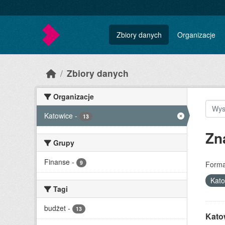
Skip to main content
Zbiory danych
Organizacje
Zbiory danych
Organizacje
Katowice
-
13
Zn
Grupy
Finanse
-
9
Forma
Kat
Tagi
budżet
-
13
Kato