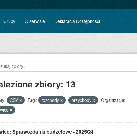
Grupy
O serwisie
Deklaracja Dostępności
alezione zbiory: 13
ty:
CSV
Tagi:
rozchody
przychody
Organizacje:
owice
wice: Sprawozdania budżetowe - 2025Q4