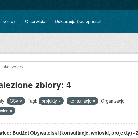
Grupy
O serwisie
Deklaracja Dostępności
alezione zbiory: 4
ty:
CSV
Tagi:
projekty
konsultacje
Organizacje:
owice
ice: Budżet Obywatelski (konsultacje, wnioski, projekty) - 