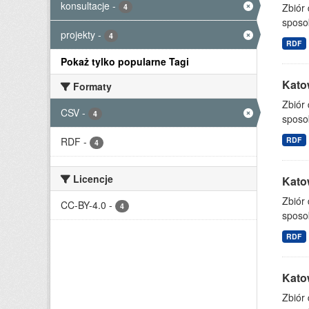
konsultacje
-
Zbiór
4
sposo
projekty
-
4
RDF
Pokaż tylko popularne Tagi
Katow
Formaty
Zbiór
CSV
-
4
sposo
RDF
-
RDF
4
Licencje
Katow
Zbiór
CC-BY-4.0
-
4
sposo
RDF
Katow
Zbiór