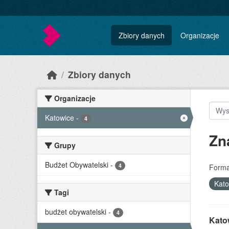
Skip to main content
Zbiory danych
Organizacje
Zbiory danych
Organizacje
Katowice
-
4
Zn
Grupy
Budżet Obywatelski
-
4
Forma
Kat
Tagi
budżet obywatelski
-
4
Katow