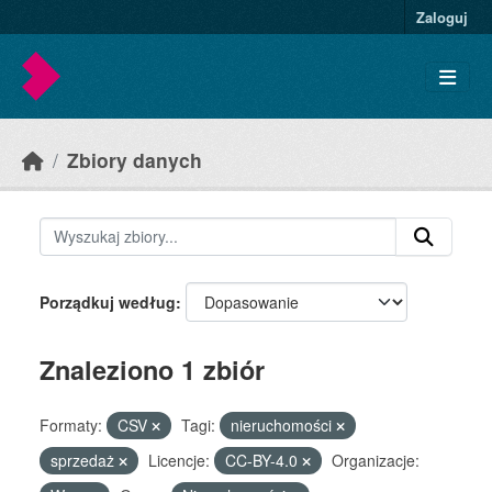
Skip to main content
Zaloguj
Zbiory danych
Porządkuj według
Znaleziono 1 zbiór
Formaty:
CSV
Tagi:
nieruchomości
sprzedaż
Licencje:
CC-BY-4.0
Organizacje: