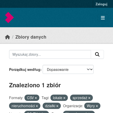
Skip to main content
Zaloguj
Zbiory danych
Porządkuj według
Znaleziono 1 zbiór
Formaty:
CSV
Tagi:
lokale
sprzedaż
nieruchomości
działki
Organizacje:
Wyry