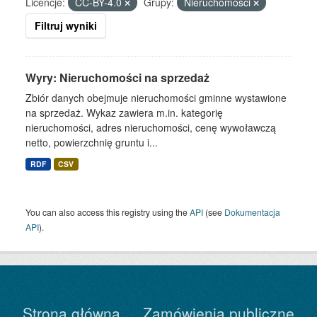
Licencje:
CC-BY-4.0
Grupy:
Nieruchomości
Filtruj wyniki
Wyry: Nieruchomości na sprzedaż
Zbiór danych obejmuje nieruchomości gminne wystawione
na sprzedaż. Wykaz zawiera m.in. kategorię
nieruchomości, adres nieruchomości, cenę wywoławczą
netto, powierzchnię gruntu i...
RDF
CSV
You can also access this registry using the
API
(see
Dokumentacja
API
).
Strona główna
Zamówienia publiczne