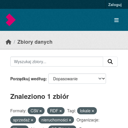
Skip to main content
Zaloguj
Zbiory danych
Porządkuj według
Znaleziono 1 zbiór
Formaty:
CSV
RDF
Tagi:
lokale
sprzedaż
nieruchomości
Organizacje: