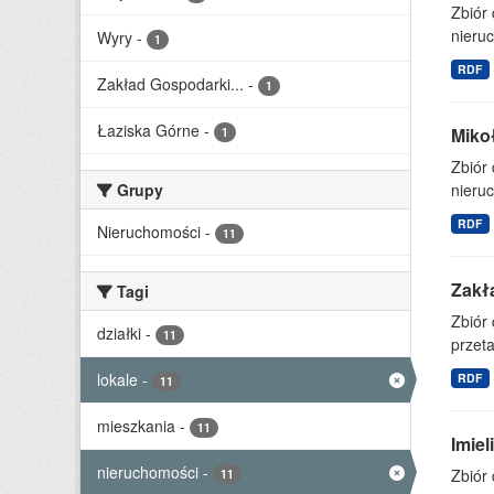
Zbiór
nieruc
Wyry
-
1
RDF
Zakład Gospodarki...
-
1
Łaziska Górne
-
Miko
1
Zbiór
Grupy
nieruc
RDF
Nieruchomości
-
11
Zakł
Tagi
Zbiór
działki
-
11
przet
lokale
-
RDF
11
mieszkania
-
11
Imie
nieruchomości
-
Zbiór
11