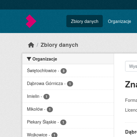
Skip to main content
Zbiory danych
Organizacje
Zbiory danych
Organizacje
Świętochłowice
-
3
Zn
Dąbrowa Górnicza
-
1
Imielin
-
1
Forma
Mikołów
-
Licenc
1
Piekary Śląskie
-
1
Dąbr
Wojkowice
-
1