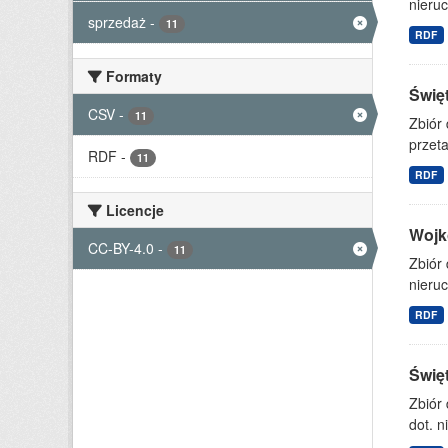
nieruc
sprzedaż
-
11
RDF
Formaty
Świę
CSV
-
11
Zbiór
przet
RDF
-
11
RDF
Licencje
Wojk
CC-BY-4.0
-
11
Zbiór
nieruc
RDF
Świę
Zbiór
dot. n