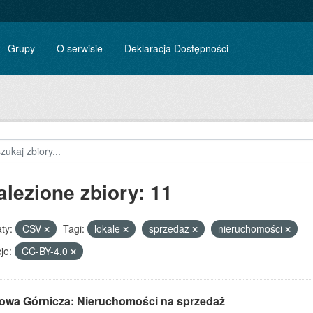
Grupy
O serwisie
Deklaracja Dostępności
alezione zbiory: 11
ty:
CSV
Tagi:
lokale
sprzedaż
nieruchomości
je:
CC-BY-4.0
owa Górnicza: Nieruchomości na sprzedaż