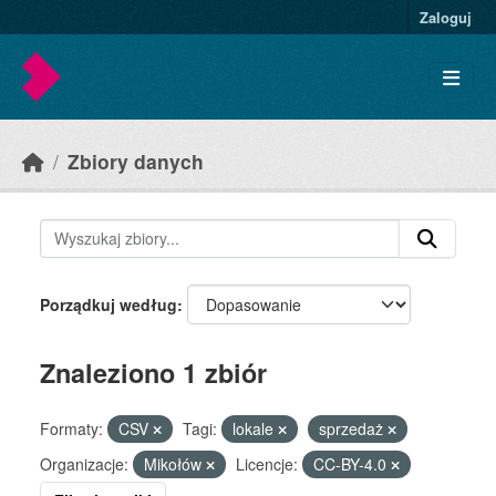
Skip to main content
Zaloguj
Zbiory danych
Porządkuj według
Znaleziono 1 zbiór
Formaty:
CSV
Tagi:
lokale
sprzedaż
Organizacje:
Mikołów
Licencje:
CC-BY-4.0