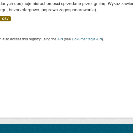
 danych obejmuje nieruchomości sprzedane przez gminę. Wykaz zawiera
argu, bezprzetargowo, poprawa zagospodarowania),...
CSV
 also access this registry using the
API
(see
Dokumentacja API
).