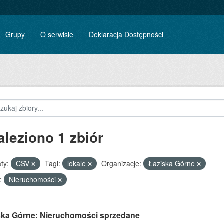
Grupy
O serwisie
Deklaracja Dostępności
aleziono 1 zbiór
ty:
CSV
Tagi:
lokale
Organizacje:
Łaziska Górne
:
Nieruchomości
ska Górne: Nieruchomości sprzedane