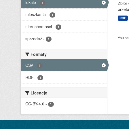
lokale
-
Zbiór
1
przet
mieszkania
-
1
RDF
nieruchomości
-
1
You can
sprzedaż
-
1
Formaty
CSV
-
1
RDF
-
1
Licencje
CC-BY-4.0
-
1