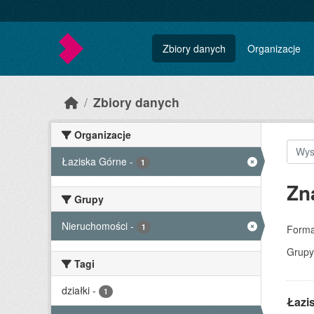
Skip to main content
Zbiory danych
Organizacje
Zbiory danych
Organizacje
Łaziska Górne
-
1
Zn
Grupy
Nieruchomości
-
1
Forma
Grupy
Tagi
działki
-
1
Łazi