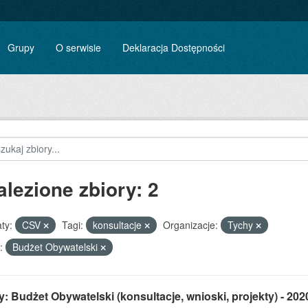
Grupy
O serwisie
Deklaracja Dostępności
alezione zbiory: 2
ty:
CSV
Tagi:
konsultacje
Organizacje:
Tychy
:
Budżet Obywatelski
: Budżet Obywatelski (konsultacje, wnioski, projekty) - 202