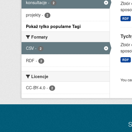
konsultacje
-
Zbiór
2
sposo
projekty
-
2
RDF
Pokaż tylko popularne Tagi
Tychy
Formaty
Zbiór
CSV
-
2
sposo
RDF
-
RDF
2
Licencje
You can
CC-BY-4.0
-
2
S