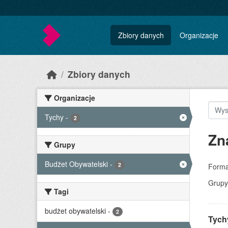
Skip to main content
Zbiory danych
Organizacje
Zbiory danych
Organizacje
Tychy
-
2
Zn
Grupy
Budżet Obywatelski
-
2
Forma
Grupy
Tagi
budżet obywatelski
-
2
Tychy