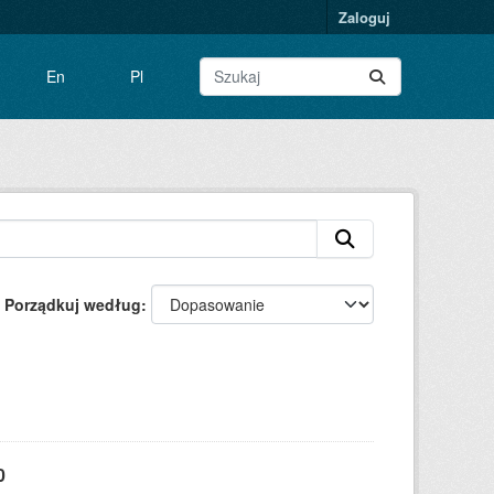
Zaloguj
En
Pl
Porządkuj według
0