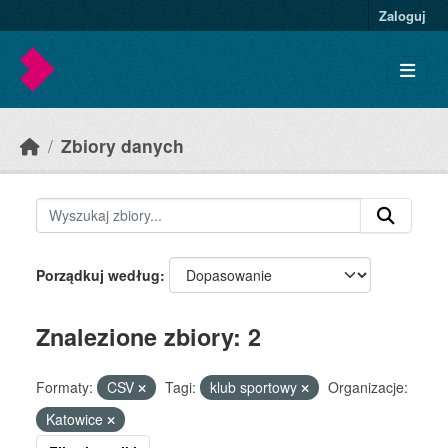
Skip to main content
Zaloguj
Zbiory danych
Porządkuj według
Znalezione zbiory: 2
Formaty:
CSV
Tagi:
klub sportowy
Organizacje:
Katowice