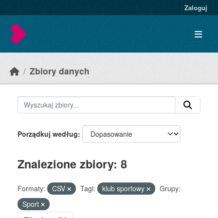
Skip to main content
Zaloguj
Zbiory danych
Porządkuj według
Znalezione zbiory: 8
Formaty:
CSV
Tagi:
klub sportowy
Grupy:
Sport