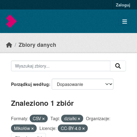
Skip to main content
Zaloguj
Zbiory danych
Porządkuj według
Znaleziono 1 zbiór
Formaty:
CSV
Tagi:
działki
Organizacje:
Mikołów
Licencje:
CC-BY-4.0